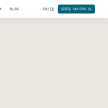
GİRİŞ YAP/ÜYE OL
M
BLOG
EN
/
TR